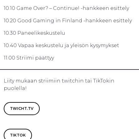
10.10 Game Over? – Continue! -hankkeen esittely
10.20 Good Gaming in Finland -hankkeen esittely
10.30 Paneelikeskustelu
10.40 Vapaa keskustelu ja yleisön kysymykset
11.00 Striimi päättyy
Liity mukaan striimiin twitchin tai TikTokin
puolella!
TWICHT.TV
TIKTOK